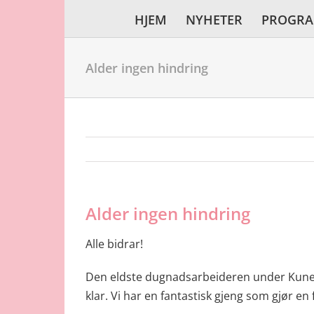
Skip
HJEM
NYHETER
PROGR
to
content
Alder ingen hindring
Alder ingen hindring
Alle bidrar!
Den eldste dugnadsarbeideren under Kunes
klar. Vi har en fantastisk gjeng som gjør en 