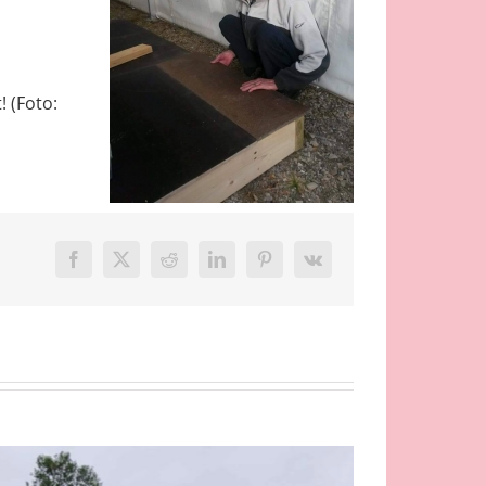
! (Foto:
Facebook
X
Reddit
LinkedIn
Pinterest
Vk