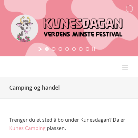
Skip
to
content
Camping og handel
Trenger du et sted å bo under Kunesdagan? Da er
Kunes Camping
plassen.