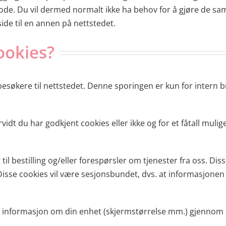
ode. Du vil dermed normalt ikke ha behov for å gjøre de s
 side til en annen på nettstedet.
ookies?
besøkere til nettstedet. Denne sporingen er kun for intern b
.
rvidt du har godkjent cookies eller ikke og for et fåtall muli
lgang til bestilling og/eller forespørsler om tjenester fra oss. D
isse cookies vil være sesjonsbundet, dvs. at informasjonen vi
e informasjon om din enhet (skjermstørrelse mm.) gjennom h