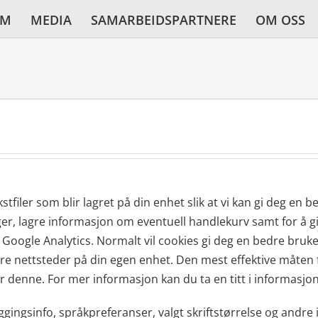
AM
MEDIA
SAMARBEIDSPARTNERE
OM OSS
tfiler som blir lagret på din enhet slik at vi kan gi deg en
nger, lagre informasjon om eventuell handlekurv samt for å 
s. Google Analytics. Normalt vil cookies gi deg en bedre bru
e nettsteder på din egen enhet. Den mest effektive måten fo
for denne. For mer informasjon kan du ta en titt i informasjo
gingsinfo, språkpreferanser, valgt skriftstørrelse og andre i