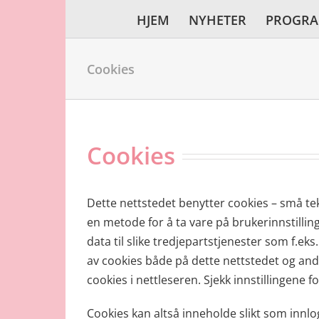
Skip
HJEM
NYHETER
PROGR
to
content
Cookies
Cookies
Dette nettstedet benytter cookies – små teks
en metode for å ta vare på brukerinnstilli
data til slike tredjepartstjenester som f.ek
av cookies både på dette nettstedet og andr
cookies i nettleseren. Sjekk innstillingene 
Cookies kan altså inneholde slikt som innlog