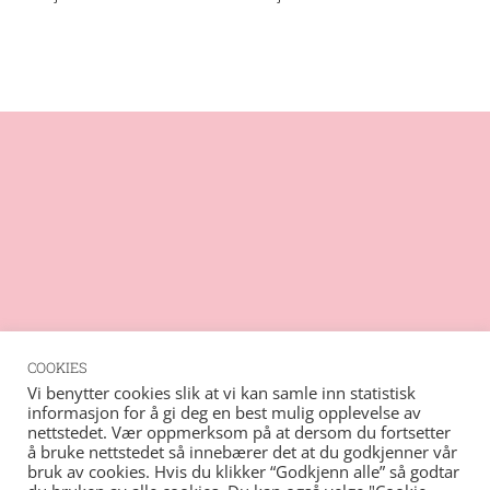
1
COOKIES
Rss
Vi benytter cookies slik at vi kan samle inn statistisk
informasjon for å gi deg en best mulig opplevelse av
Vimeo
nettstedet. Vær oppmerksom på at dersom du fortsetter
© Copyright
2026 - Barents musikk- og kulturforum
Instagram
å bruke nettstedet så innebærer det at du godkjenner vår
| Nettsted tilrettelagt av
Mediaverkstedet
bruk av cookies. Hvis du klikker “Godkjenn alle” så godtar
Pinterest