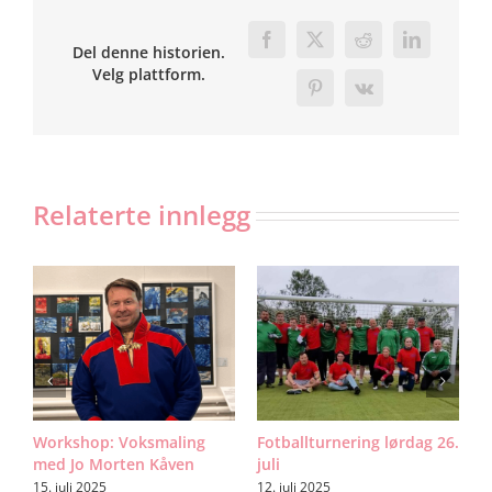
Facebook
X
Reddit
LinkedIn
Del denne historien.
Velg plattform.
Pinterest
Vk
Relaterte innlegg
n:
Workshop: Voksmaling
Fotballturnering lørdag 26.
H
med Jo Morten Kåven
juli
F
A
15. juli 2025
12. juli 2025