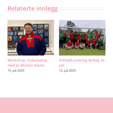
Relaterte innlegg
n:
Workshop: Voksmaling
Fotballturnering lørdag 26.
H
med Jo Morten Kåven
juli
F
A
15. juli 2025
12. juli 2025
1