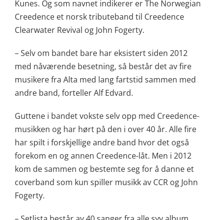
Kunes. Og som navnet indikerer er The Norwegian
Creedence et norsk tributeband til Creedence
Clearwater Revival og John Fogerty.
– Selv om bandet bare har eksistert siden 2012
med nåværende besetning, så består det av fire
musikere fra Alta med lang fartstid sammen med
andre band, forteller Alf Edvard.
Guttene i bandet vokste selv opp med Creedence-
musikken og har hørt på den i over 40 år. Alle fire
har spilt i forskjellige andre band hvor det også
forekom en og annen Creedence-låt. Men i 2012
kom de sammen og bestemte seg for å danne et
coverband som kun spiller musikk av CCR og John
Fogerty.
– Setlista består av 40 sanger fra alle syv album