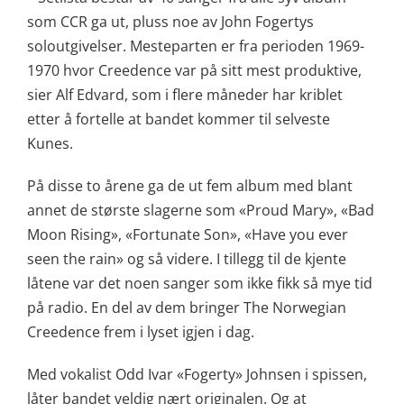
som CCR ga ut, pluss noe av John Fogertys
soloutgivelser. Mesteparten er fra perioden 1969-
1970 hvor Creedence var på sitt mest produktive,
sier Alf Edvard, som i flere måneder har kriblet
etter å fortelle at bandet kommer til selveste
Kunes.
På disse to årene ga de ut fem album med blant
annet de største slagerne som «Proud Mary», «Bad
Moon Rising», «Fortunate Son», «Have you ever
seen the rain» og så videre. I tillegg til de kjente
låtene var det noen sanger som ikke fikk så mye tid
på radio. En del av dem bringer The Norwegian
Creedence frem i lyset igjen i dag.
Med vokalist Odd Ivar «Fogerty» Johnsen i spissen,
låter bandet veldig nært originalen. Og at