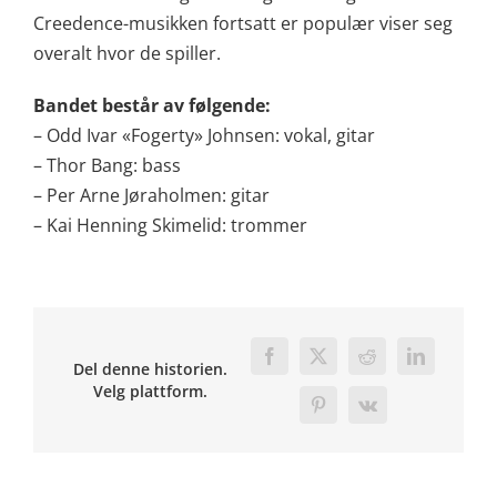
Creedence-musikken fortsatt er populær viser seg
overalt hvor de spiller.
Bandet består av følgende:
– Odd Ivar «Fogerty» Johnsen: vokal, gitar
– Thor Bang: bass
– Per Arne Jøraholmen: gitar
– Kai Henning Skimelid: trommer
Facebook
X
Reddit
LinkedIn
Del denne historien.
Velg plattform.
Pinterest
Vk