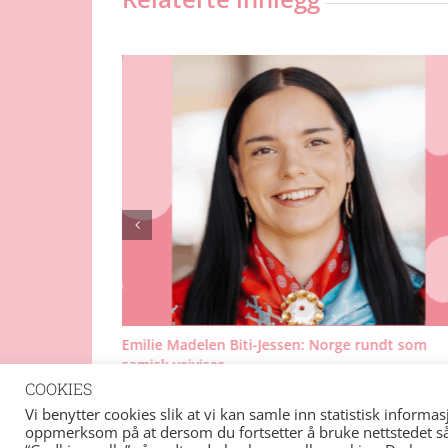
– bli med på
Emilie Madelen Biti-Jessen: Norge rundt som
!
samisk veiviser
16. juli 2025
COOKIES
Vi benytter cookies slik at vi kan samle inn statistisk informa
oppmerksom på at dersom du fortsetter å bruke nettstedet så