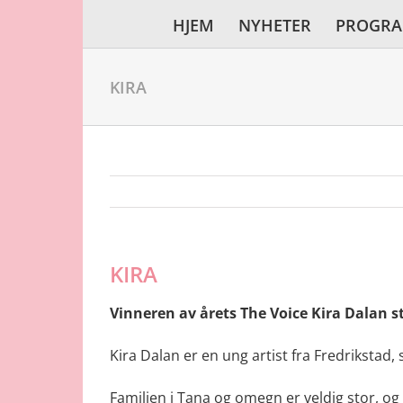
Skip
HJEM
NYHETER
PROGR
to
content
KIRA
KIRA
Vinneren av årets The Voice Kira Dalan st
Kira Dalan er en ung artist fra Fredrikstad,
Familien i Tana og omegn er veldig stor, og