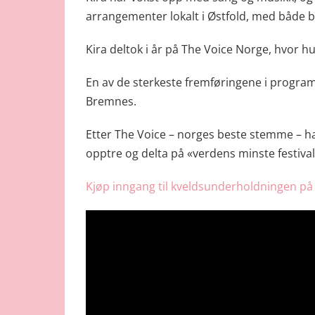
arrangementer lokalt i Østfold, med både 
Kira deltok i år på The Voice Norge, hvor hu
En av de sterkeste fremføringene i program
Bremnes.
Etter The Voice – norges beste stemme – har 
opptre og delta på «verdens minste festiv
Kjøp inngang til kveldsunderholdningen på