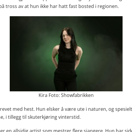
på tross av at hun ikke har hatt fast bosted i regionen.
Kira Foto: Showfabrikken
 drevet med hest. Hun elsker å være ute i naturen, og spesiel
i tillegg til skuterkjøring vinterstid.
er en allsidig artist som mestrer flere sjangere. Hun har s