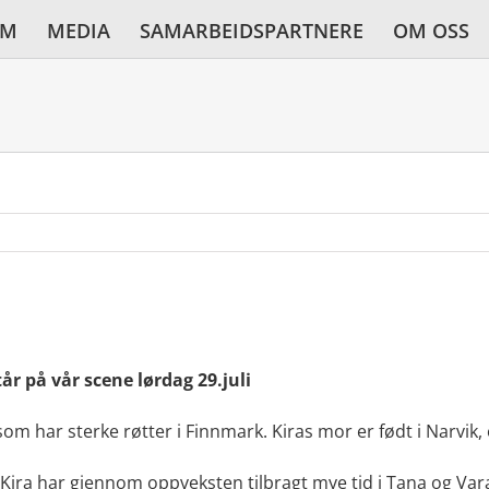
AM
MEDIA
SAMARBEIDSPARTNERE
OM OSS
år på vår scene lørdag 29.juli
 som har sterke røtter i Finnmark. Kiras mor er født i Narvik
 Kira har gjennom oppveksten tilbragt mye tid i Tana og Var