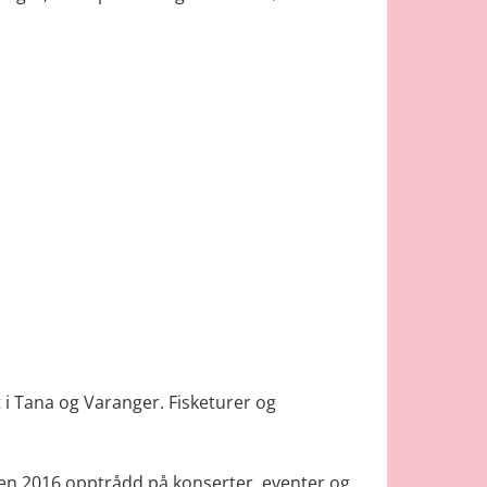
t i Tana og Varanger. Fisketurer og
iden 2016 opptrådd på konserter, eventer og