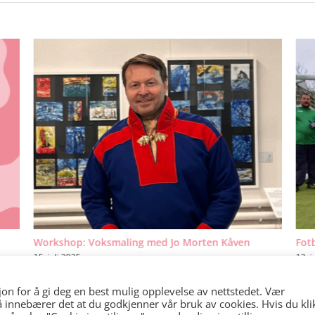
Workshop: Voksmaling med Jo Morten Kåven
Fotb
15. juli 2025
12. j
sjon for å gi deg en best mulig opplevelse av nettstedet. Vær
 innebærer det at du godkjenner vår bruk av cookies. Hvis du kli