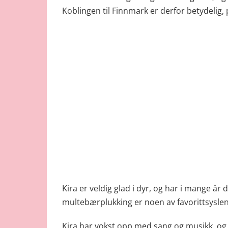
Koblingen til Finnmark er derfor betydelig, 
Kira er veldig glad i dyr, og har i mange år
multebærplukking er noen av favorittsyslene, 
Kira har vokst opp med sang og musikk, og 