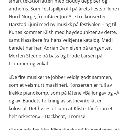
smart tekstforfatteri med cloudy deppiser og
anthems. Som Festspillprofil på årets Festspillene i
Nord-Norge, fremfører Jon-Are tre konserter i
Harstad i juni med ny musikk på festivalen – og til
Kunes kommer Klish med høydepunkter av dette,
samt klassikere fra hans velkjente katalog. Med i
bandet har han Adrian Danielsen på tangenter,
Morten Steene på bass og Frode Larsen på
trommer og vokal.
«De fire musikerne jobber veldig godt sammen,
som et velsmurt maskineri. Konserten er full av
frekke pianokomp, som på låtene «Ballonga» og «Å
og a». Bandets tolkning av sistnevnte låt er
kolossal. Det høres ut som at Klish står foran et
helt orkester.» – Backbeat, iTromsø
Vi er glade for å ha Klish tilbake på Kunesdagan, nå