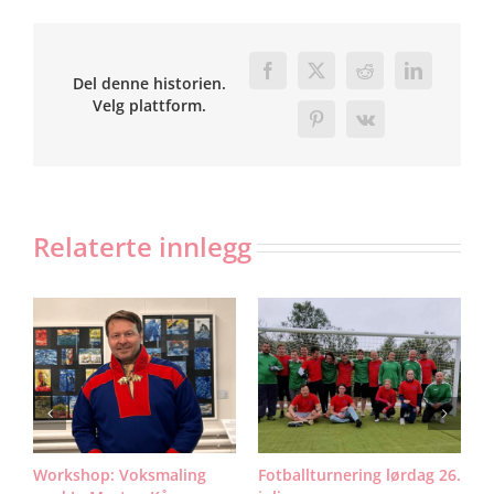
Facebook
X
Reddit
LinkedIn
Del denne historien.
Velg plattform.
Pinterest
Vk
Relaterte innlegg
n:
Workshop: Voksmaling
Fotballturnering lørdag 26.
H