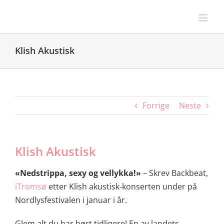
Skip
to
content
Klish Akustisk
Forrige
Neste
Klish Akustisk
«Nedstrippa, sexy og vellykka!»
– Skrev Backbeat,
iTromsø
etter Klish akustisk-konserten under på
Nordlysfestivalen i januar i år.
Glem alt du har hørt tidligere! En av landets