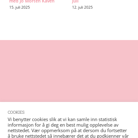
med Jo Morten Kåven
juli
F
A
15. juli 2025
12. juli 2025
1
COOKIES
Rss
Vi benytter cookies slik at vi kan samle inn statistisk
informasjon for å gi deg en best mulig opplevelse av
Vimeo
nettstedet. Vær oppmerksom på at dersom du fortsetter
© Copyright
2026 - Barents musikk- og kulturforum
Instagram
å bruke nettstedet så innebærer det at du godkjenner vår
| Nettsted tilrettelagt av
Mediaverkstedet