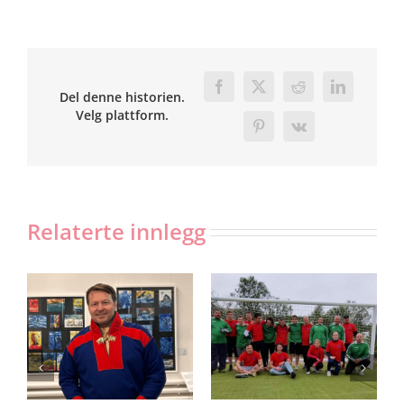
Facebook
X
Reddit
LinkedIn
Del denne historien.
Velg plattform.
Pinterest
Vk
Relaterte innlegg