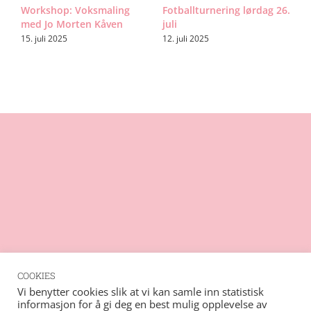
n:
Workshop: Voksmaling
Fotballturnering lørdag 26.
H
med Jo Morten Kåven
juli
F
A
15. juli 2025
12. juli 2025
1
COOKIES
Rss
Vi benytter cookies slik at vi kan samle inn statistisk
informasjon for å gi deg en best mulig opplevelse av
Vimeo