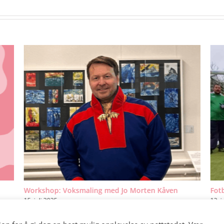
Workshop: Voksmaling med Jo Morten Kåven
Fotb
15. juli 2025
12. j