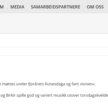
AM
MEDIA
SAMARBEIDSPARTNERE
OM OSS
um møttes under fjorårets Kunesdaga og fant «tonen».
 og Birkir spille god og variert musikk utover torsdagskvelde