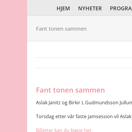
Skip
HJEM
NYHETER
PROGR
to
content
Fant tonen sammen
Fant tonen sammen
Aslak Janitz og Birkir L Gudmundsson Jull
Torsdag etter vår faste jamsession vil Aslak
Billetter kan du kjøpe her.