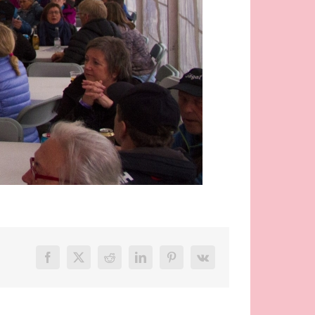
Facebook
X
Reddit
LinkedIn
Pinterest
Vk