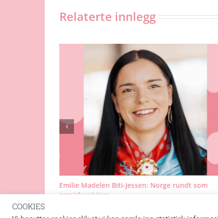
Relaterte innlegg
– bli med på
Emilie Madelen Biti-Jessen: Norge rundt som
!
samisk veiviser
16. juli 2025
COOKIES