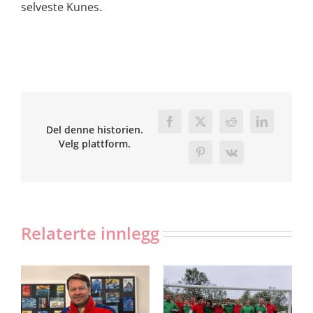
selveste Kunes.
Facebook
X
Reddit
LinkedIn
Del denne historien.
Velg plattform.
Pinterest
Vk
Relaterte innlegg