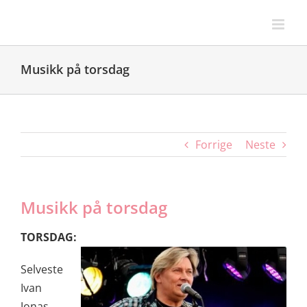
Skip
to
content
Musikk på torsdag
Forrige
Neste
Musikk på torsdag
TORSDAG:
Selveste
Ivan
Jonas,