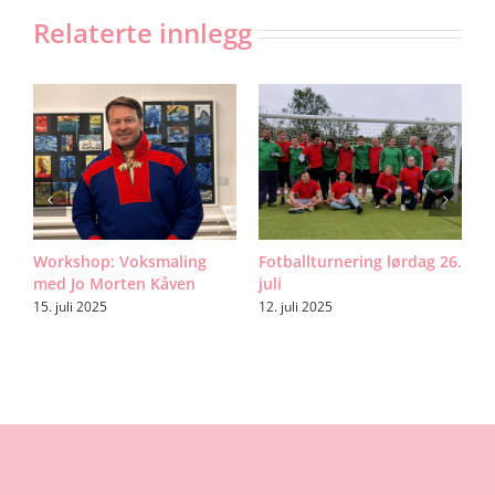
Relaterte innlegg
n:
Workshop: Voksmaling
Fotballturnering lørdag 26.
H
med Jo Morten Kåven
juli
F
A
15. juli 2025
12. juli 2025
1