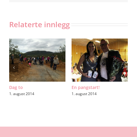
Relaterte innlegg
Dag to
En pangstart!
F
1. august 2014
1. august 2014
8