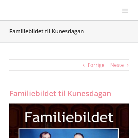
Skip
to
content
Familiebildet til Kunesdagan
Forrige
Neste
Familiebildet til Kunesdagan