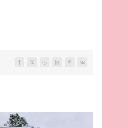
Facebook
X
Reddit
LinkedIn
Pinterest
Vk