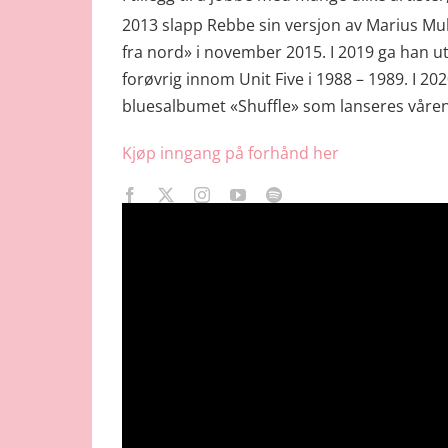
2013 slapp Rebbe sin versjon av Marius Mul
fra nord» i november 2015. I 2019 ga han ut
forøvrig innom Unit Five i 1988 – 1989. I 2
bluesalbumet «Shuffle» som lanseres våren 2
Kjøp inngang på forhånd her