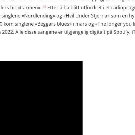
[6]
lers hit «Carmen».
Etter å ha blitt utfordret i et radiopr
 singlene «Nordlending» og «Hvil Under Stjerna» som en hyll
020 kom singlene «Beggars blues» i mars og «The longer you l
022. Alle disse sangene er tilgjengelig digitalt på Spotify,