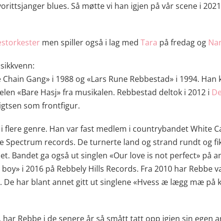
vorittsjanger blues. Så møtte vi han igjen på vår scene i 202
storkester
men spiller også i lag med
Tara
på fredag og
Na
sikkvenn:
he Chain Gang» i 1988 og «Lars Rune Rebbestad» i 1994. Han
elen «Bare Hasj» fra musikalen. Rebbestad deltok i 2012 i
De
igtsen som frontfigur.
 flere genre. Han var fast medlem i countrybandet White Cany
ske Spectrum records. De turnerte land og strand rundt og fik
let. Bandet ga også ut singlen «Our love is not perfect» på
 boy» i 2016 på Rebbely Hills Records. Fra 2010 har Rebbe
. De har blant annet gitt ut singlene «Hvess æ lægg mæ på 
r, har Rebbe i de senere år så smått tatt opp igjen sin egen a