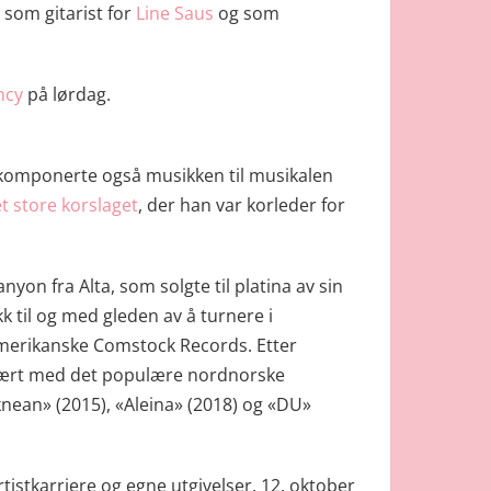
1 som gitarist for
Line Saus
og som
ncy
på lørdag.
 komponerte også musikken til musikalen
t store korslaget
, der han var korleder for
on fra Alta, som solgte til platina av sin
k til og med gleden av å turnere i
 amerikanske Comstock Records. Etter
 vært med det populære nordnorske
knean» (2015), «Aleina» (2018) og «DU»
rtistkarriere og egne utgivelser. 12. oktober