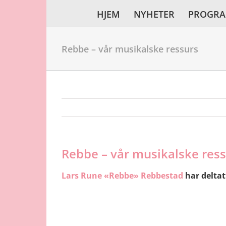
Skip
HJEM
NYHETER
PROGR
to
content
Rebbe – vår musikalske ressurs
Rebbe – vår musikalske res
Lars Rune «Rebbe» Rebbestad
har deltat