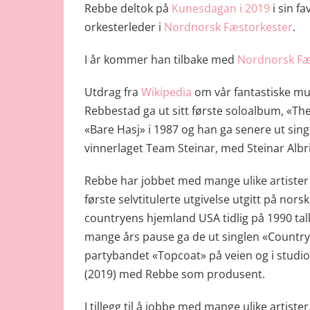
Rebbe deltok på
Kunesdagan i 2019
i sin fa
orkesterleder i
Nordnorsk Fæstorkester
.
I år kommer han tilbake med
Nordnorsk Fæ
Utdrag fra
Wikipedia
om vår fantastiske mu
Rebbestad ga ut sitt første soloalbum, «T
«Bare Hasj» i 1987 og han ga senere ut sing
vinnerlaget Team Steinar, med Steinar Albr
Rebbe har jobbet med mange ulike artister i
første selvtitulerte utgivelse utgitt på nor
countryens hjemland USA tidlig på 1990 tal
mange års pause ga de ut singlen «Country
partybandet «Topcoat» på veien og i studio
(2019) med Rebbe som produsent.
I tillegg til å jobbe med mange ulike artiste