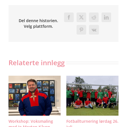
Facebook
X
Reddit
LinkedIn
Del denne historien.
Velg plattform.
Pinterest
Vk
Relaterte innlegg
n:
Workshop: Voksmaling
Fotballturnering lørdag 26.
H
med Jo Morten Kåven
juli
F