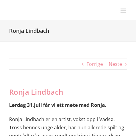
Skip
to
content
Ronja Lindbach
Forrige
Neste
Ronja Lindbach
Lørdag 31.juli får vi ett møte med Ronja.
Ronja Lindbach er en artist, vokst opp i Vadsø.
Tross hennes unge alder, har hun allerede spilt og
opptrådt på scener rundt omkring i Finnmark en