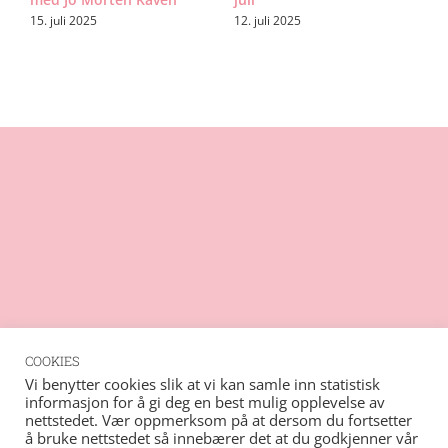
A
15. juli 2025
12. juli 2025
1
COOKIES
Rss
Vi benytter cookies slik at vi kan samle inn statistisk
informasjon for å gi deg en best mulig opplevelse av
Vimeo
nettstedet. Vær oppmerksom på at dersom du fortsetter
© Copyright
2026 - Barents musikk- og kulturforum
Instagram
å bruke nettstedet så innebærer det at du godkjenner vår
| Nettsted tilrettelagt av
Mediaverkstedet