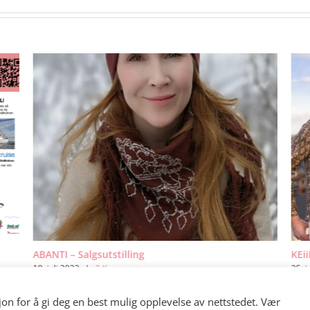
ABANTI – Salgsutstilling
KEii
19. juli 2022
|
0 Kommentarer
25. j
sjon for å gi deg en best mulig opplevelse av nettstedet. Vær