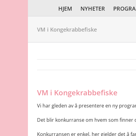
Skip
HJEM
NYHETER
PROGR
to
content
VM i Kongekrabbefiske
VM i Kongekrabbefiske
Vi har gleden av å presentere en ny progra
Det blir konkurranse om hvem som finner de
Konkurransen er enkel, her gjelder det å f