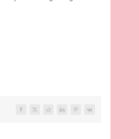
Facebook
X
Reddit
LinkedIn
Pinterest
Vk