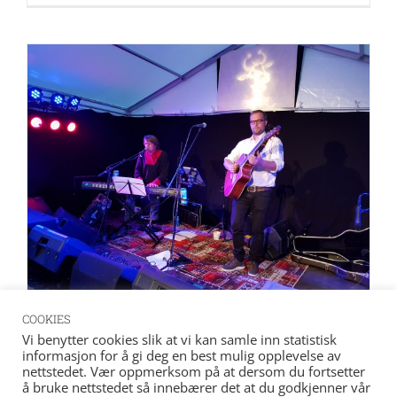
COOKIES
Aslak&Birkir
Vi benytter cookies slik at vi kan samle inn statistisk
informasjon for å gi deg en best mulig opplevelse av
Aslak Janitz og Birkir LG Jullum har blitt faste
nettstedet. Vær oppmerksom på at dersom du fortsetter
å bruke nettstedet så innebærer det at du godkjenner vår
artister på vår plakat. Under femårs jubileet