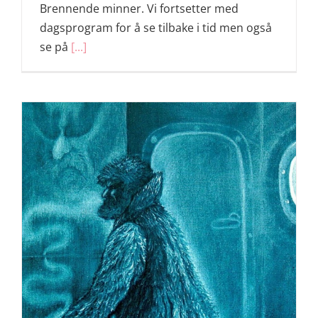
Brennende minner. Vi fortsetter med
dagsprogram for å se tilbake i tid men også
se på
[...]