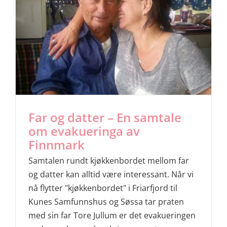
Far og datter – En samtale
om evakueringa av
Finnmark
Samtalen rundt kjøkkenbordet mellom far
og datter kan alltid være interessant. Når vi
nå flytter "kjøkkenbordet" i Friarfjord til
Kunes Samfunnshus og Søssa tar praten
med sin far Tore Jullum er det evakueringen