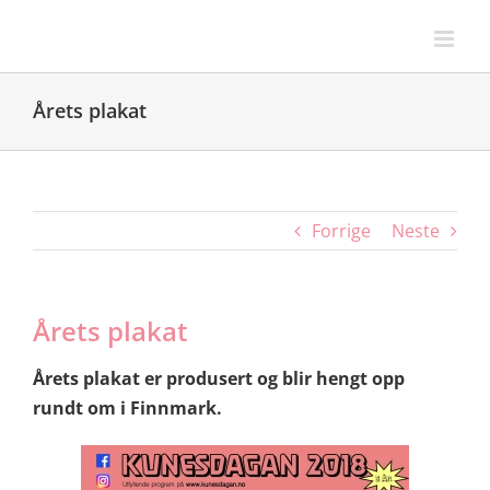
Skip
to
content
Årets plakat
Forrige
Neste
Årets plakat
Årets plakat er produsert og blir hengt opp
rundt om i Finnmark.