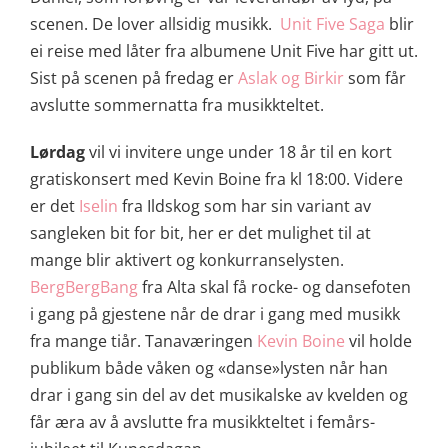
scenen. De lover allsidig musikk.
Unit Five Saga
blir
ei reise med låter fra albumene Unit Five har gitt ut.
Sist på scenen på fredag er
Aslak og Birkir
som får
avslutte sommernatta fra musikkteltet.
Lørdag
vil vi invitere unge under 18 år til en kort
gratiskonsert med Kevin Boine fra kl 18:00. Videre
er det
Iselin
fra Ildskog som har sin variant av
sangleken bit for bit, her er det mulighet til at
mange blir aktivert og konkurranselysten.
BergBergBang
fra Alta skal få rocke- og dansefoten
i gang på gjestene når de drar i gang med musikk
fra mange tiår. Tanaværingen
Kevin Boine
vil holde
publikum både våken og «danse»lysten når han
drar i gang sin del av det musikalske av kvelden og
får æra av å avslutte fra musikkteltet i femårs-