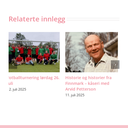
Relaterte innlegg
6.
Historie og historier fra
125 år med skog,
E
Finnmark – kåseri med
kunnskap og glede – bli
N
Arvid Petterson
med på rebusløp med
v
Finnmark Skogselskap!
11. juli 2025
1
20. juli 2025