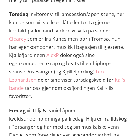
meny blir publisert i egen artikkel.
Torsdag
inviterer vi til jamsession/åpen scene, her
kan de som vil spille en låt eller to. Ta gjerne
kontakt på forhånd. Videre vil vi få på scenen
Clearey
som er fra Kunes men bor i Tromsø, hun
har egenkomponert musikk i bagasjen til gjestene.
Kjøllefjordingen
AlexP
deler også sine
egenkomponerte rap og beats til en hiphop-
seanse. Visesanger (og Kjøllefjording)
Leo
Leonardsen
deler sine viser torsdagskveld før
Kai`s
bande
tar oss gjennom øksfjordingen Kai Kiils
favoritter.
Fredag
vil Hilja&Daniel åpner
kveldsunderholdninga på fredag. Hilja er fra Ildskog
i Porsanger og har med seg sin musikalske venn
Daniel, som forøvrig er vår leverandør av lyd, på